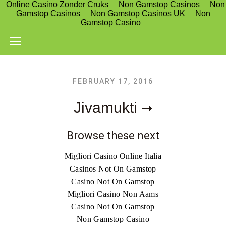
Online Casino Zonder Cruks
Non Gamstop Casinos
Non
Gamstop Casinos
Non Gamstop Casinos UK
Non
Gamstop Casino
FEBRUARY 17, 2016
Jivamukti
Browse these next
Migliori Casino Online Italia
Casinos Not On Gamstop
Casino Not On Gamstop
Migliori Casino Non Aams
Casino Not On Gamstop
Non Gamstop Casino