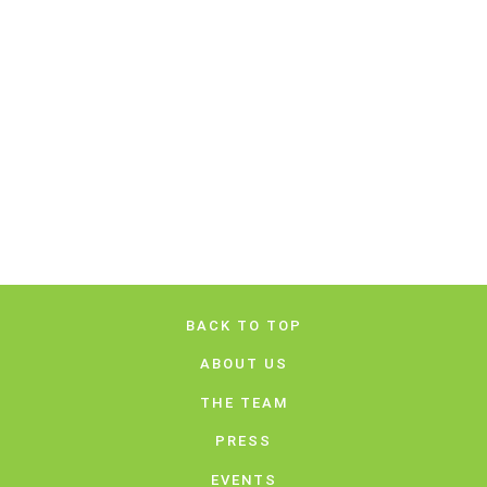
greenest)
Sign up to receive news and updates.
SIGN UP
We respect your privacy, we won't share your info or spam you.
BACK TO TOP
ABOUT US
THE TEAM
PRESS
EVENTS