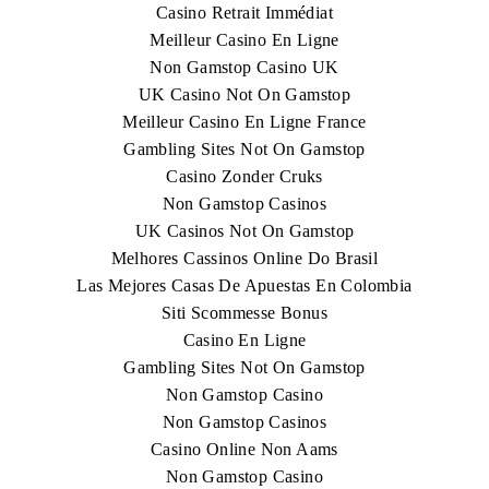
Casino Retrait Immédiat
Meilleur Casino En Ligne
Non Gamstop Casino UK
UK Casino Not On Gamstop
Meilleur Casino En Ligne France
Gambling Sites Not On Gamstop
Casino Zonder Cruks
Non Gamstop Casinos
UK Casinos Not On Gamstop
Melhores Cassinos Online Do Brasil
Las Mejores Casas De Apuestas En Colombia
Siti Scommesse Bonus
Casino En Ligne
Gambling Sites Not On Gamstop
Non Gamstop Casino
Non Gamstop Casinos
Casino Online Non Aams
Non Gamstop Casino